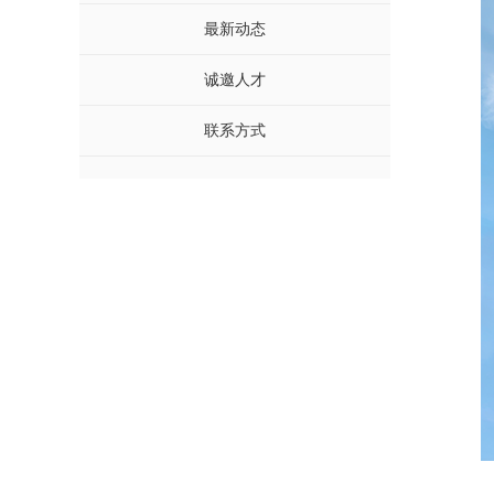
最新动态
诚邀人才
联系方式