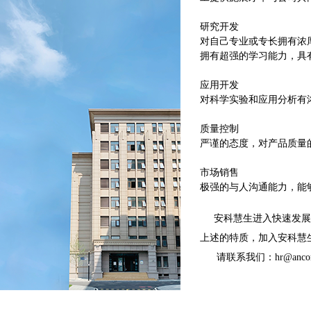
研究开发
对自己专业或专长拥有浓
拥有超强的学习能力，具
应用开发
对科学实验和应用分析有
质量控制
严谨的态度，对产品质量
市场销售
极强的与人沟通能力，能
安科慧生进入快速发展
上述的特质，加入安科慧
请联系我们：hr@ancore